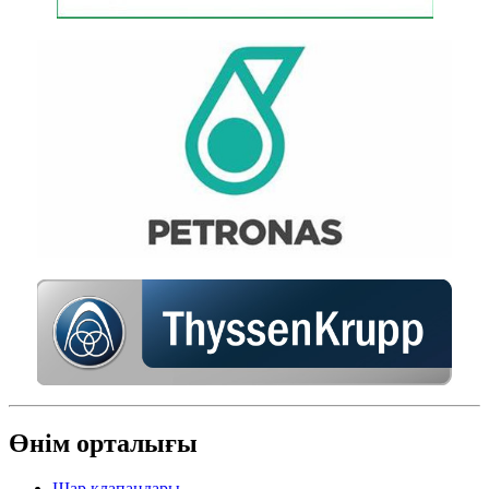
Өнім орталығы
Шар клапандары