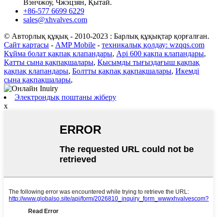
Вэнчжоу, Чжэцзян, Қытай.
+86-577 6699 6229
sales@xhvalves.com
© Авторлық құқық - 2010-2023 : Барлық құқықтар қорғалған.
Сайт картасы
-
AMP Mobile
-
техникалық қолдау: wzqqs.com
Құйма болат қақпақ клапандары
,
Api 600 қақпа клапандары
,
Қатты сына қақпақшалары
,
Қысымды тығыздағыш қақпақ
қақпақ клапандары
,
Болтты қақпақ қақпақшалары
,
Икемді
сына қақпақшалары
,
Электрондық поштаны жіберу
x