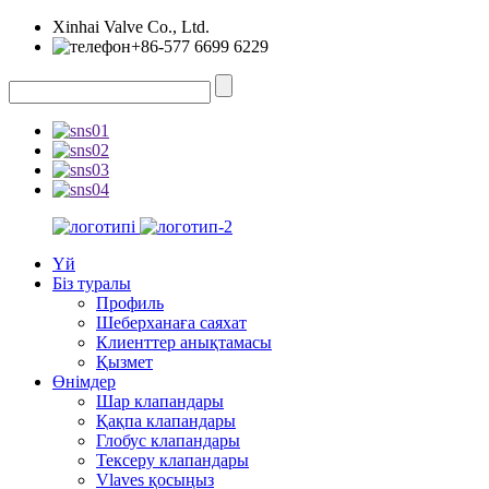
Xinhai Valve Co., Ltd.
+86-577 6699 6229
Үй
Біз туралы
Профиль
Шеберханаға саяхат
Клиенттер анықтамасы
Қызмет
Өнімдер
Шар клапандары
Қақпа клапандары
Глобус клапандары
Тексеру клапандары
Vlaves қосыңыз