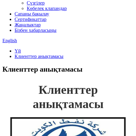
Сүзгілер
Көбелек клапандар
Сапаны бақылау
Сертификаттар
Жаңалықтар
Бізбен хабарласыңы
English
Үй
Клиенттер анықтамасы
Клиенттер анықтамасы
Клиенттер
анықтамасы