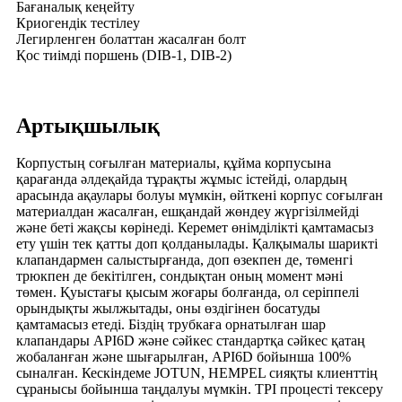
Бағаналық кеңейту
Криогендік тестілеу
Легирленген болаттан жасалған болт
Қос тиімді поршень (DIB-1, DIB-2)
Артықшылық
Корпустың соғылған материалы, құйма корпусына
қарағанда әлдеқайда тұрақты жұмыс істейді, олардың
арасында ақаулары болуы мүмкін, өйткені корпус соғылған
материалдан жасалған, ешқандай жөндеу жүргізілмейді
және беті жақсы көрінеді. Керемет өнімділікті қамтамасыз
ету үшін тек қатты доп қолданылады. Қалқымалы шарикті
клапандармен салыстырғанда, доп өзекпен де, төменгі
трюкпен де бекітілген, сондықтан оның момент мәні
төмен. Қуыстағы қысым жоғары болғанда, ол серіппелі
орындықты жылжытады, оны өздігінен босатуды
қамтамасыз етеді. Біздің трубкаға орнатылған шар
клапандары API6D және сәйкес стандартқа сәйкес қатаң
жобаланған және шығарылған, API6D бойынша 100%
сыналған. Кескіндеме JOTUN, HEMPEL сияқты клиенттің
сұранысы бойынша таңдалуы мүмкін. TPI процесті тексеру