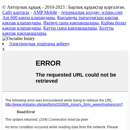
© Авторлық құқық - 2010-2023 : Барлық құқықтар қорғалған.
Сайт картасы
-
AMP Mobile
-
техникалық қолдау: wzqqs.com
Api 600 қақпа клапандары
,
Қысымды тығыздағыш қақпақ
қақпақ клапандары
,
Икемді сына қақпақшалары
,
Құйма болат
қақпақ клапандары
,
Қатты сына қақпақшалары
,
Болтты
қақпақ қақпақшалары
,
Электрондық поштаны жіберу
x