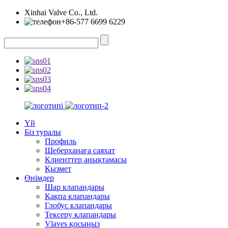
Xinhai Valve Co., Ltd.
+86-577 6699 6229
Үй
Біз туралы
Профиль
Шеберханаға саяхат
Клиенттер анықтамасы
Қызмет
Өнімдер
Шар клапандары
Қақпа клапандары
Глобус клапандары
Тексеру клапандары
Vlaves қосыңыз