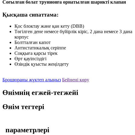
Соғылған болат трунионға орнатылған шарикті клапан
Қысқаша сипаттама:
Қос блоктау және қан кету (DBB)
Төгілген дене немесе бүйірлік кіріс, 2 дана немесе 3 дана
корпус
Болтталған капот
Антистатикалық серіппе
Соққыға қарсы тірек
Өрт қауіпсіздігі
Өзіндік қуысты жеңілдету
Брошюраны жүктеп алыңыз
Бейнені көру
Өнімнің егжей-тегжейі
Өнім тегтері
параметрлері