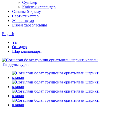
Сүзгілер
Көбелек клапандар
Сапаны бақылау
Сертификаттар
Жаңалықтар
Бізбен хабарласыңы
English
Үй
Өнімдер
Шар клапандары