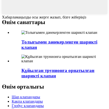
Хабарламаңызды осы жерге жазып, бізге жіберіңіз
Өнім санаттары
Толығымен дәнекерленген шарикті
клапан
Құйылған трунионға орнатылған
шарикті клапан
Өнім орталығы
Шар клапандары
Қақпа клапандары
Глобус клапандары