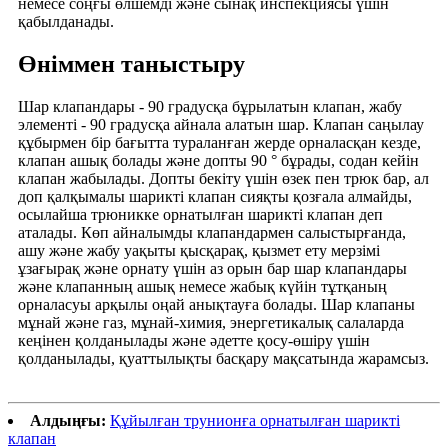
немесе соңғы өлшемді және сынақ инспекциясы үшін
қабылданады.
Өніммен таныстыру
Шар клапандары - 90 градусқа бұрылатын клапан, жабу
элементі - 90 градусқа айнала алатын шар. Клапан саңылау
құбырмен бір бағытта тураланған жерде орналасқан кезде,
клапан ашық болады және допты 90 ° бұрады, содан кейін
клапан жабылады. Допты бекіту үшін өзек пен трюк бар, ал
доп қалқымалы шарикті клапан сияқты қозғала алмайды,
осылайша трюникке орнатылған шарикті клапан деп
аталады. Көп айналымды клапандармен салыстырғанда,
ашу және жабу уақыты қысқарақ, қызмет ету мерзімі
ұзағырақ және орнату үшін аз орын бар шар клапандары
және клапанның ашық немесе жабық күйін тұтқаның
орналасуы арқылы оңай анықтауға болады. Шар клапаны
мұнай және газ, мұнай-химия, энергетикалық салаларда
кеңінен қолданылады және әдетте қосу-өшіру үшін
қолданылады, қуаттылықты басқару мақсатында жарамсыз.
Алдыңғы:
Құйылған трунионға орнатылған шарикті
клапан