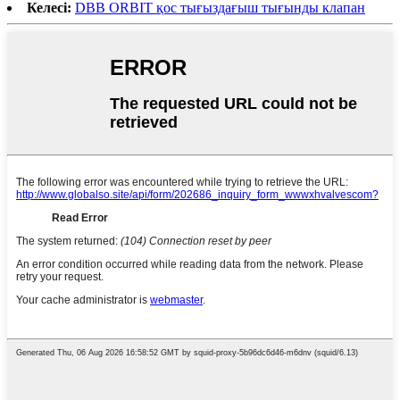
Келесі:
DBB ORBIT қос тығыздағыш тығынды клапан