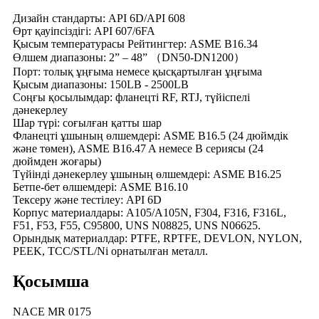
Дизайн стандарты: API 6D/API 608
Өрт қауіпсіздігі: API 607/6FA
Қысым температурасы Рейтингтер: ASME B16.34
Өлшем диапазоны: 2” – 48” （DN50-DN1200）
Порт: толық ұңғыма немесе қысқартылған ұңғыма
Қысым диапазоны: 150LB - 2500LB
Соңғы қосылымдар: фланецті RF, RTJ, түйіспелі
дәнекерлеу
Шар түрі: соғылған қатты шар
Фланецті ұшының өлшемдері: ASME B16.5 (24 дюймдік
және төмен), ASME B16.47 A немесе B сериясы (24
дюймден жоғары)
Түйінді дәнекерлеу ұшының өлшемдері: ASME B16.25
Бетпе-бет өлшемдері: ASME B16.10
Тексеру және тестілеу: API 6D
Корпус материалдары: A105/A105N, F304, F316, F316L,
F51, F53, F55, C95800, UNS N08825, UNS N06625.
Орындық материалдар: PTFE, RPTFE, DEVLON, NYLON,
PEEK, TCC/STL/Ni орнатылған металл.
Қосымша
NACE MR 0175