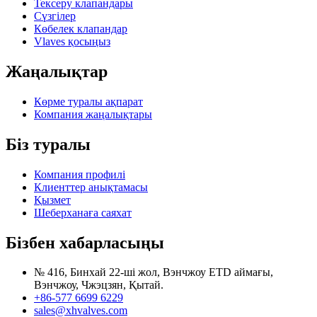
Тексеру клапандары
Сүзгілер
Көбелек клапандар
Vlaves қосыңыз
Жаңалықтар
Көрме туралы ақпарат
Компания жаңалықтары
Біз туралы
Компания профилі
Клиенттер анықтамасы
Қызмет
Шеберханаға саяхат
Бізбен хабарласыңы
№ 416, Бинхай 22-ші жол, Вэнчжоу ETD аймағы,
Вэнчжоу, Чжэцзян, Қытай.
+86-577 6699 6229
sales@xhvalves.com